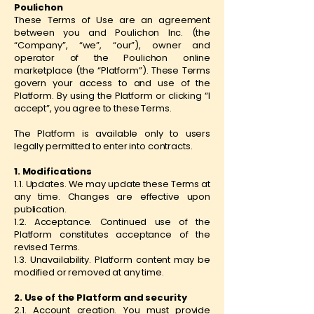
Poulichon
These Terms of Use are an agreement
between you and Poulichon Inc. (the
“Company”, “we”, “our”), owner and
operator of the Poulichon online
marketplace (the “Platform”). These Terms
govern your access to and use of the
Platform. By using the Platform or clicking “I
accept”, you agree to these Terms.
The Platform is available only to users
legally permitted to enter into contracts.
1. Modifications
1.1. Updates. We may update these Terms at
any time. Changes are effective upon
publication.
1.2. Acceptance. Continued use of the
Platform constitutes acceptance of the
revised Terms.
1.3. Unavailability. Platform content may be
modified or removed at any time.
2. Use of the Platform and security
2.1. Account creation. You must provide