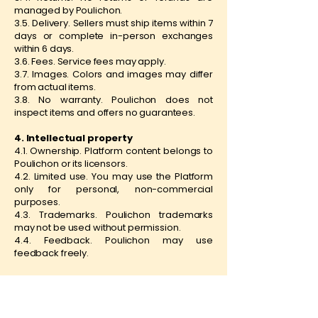
managed by Poulichon.
3.5. Delivery. Sellers must ship items within 7
days or complete in-person exchanges
within 6 days.
3.6. Fees. Service fees may apply.
3.7. Images. Colors and images may differ
from actual items.
3.8. No warranty. Poulichon does not
inspect items and offers no guarantees.
4. Intellectual property
4.1. Ownership. Platform content belongs to
Poulichon or its licensors.
4.2. Limited use. You may use the Platform
only for personal, non-commercial
purposes.
4.3. Trademarks. Poulichon trademarks
may not be used without permission.
4.4. Feedback. Poulichon may use
feedback freely.
5. User content
5.1. Etiquette. User Content must comply with
laws and must not include harmful or
misleading material. No photos of children