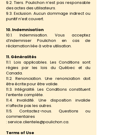
9.2. Tiers. Poulichon n’est pas responsable
des actes des utilisateurs.
9.3. Exclusion. Aucun dommage indirect ou
punitif n’est couvert.
10. Indemnisation
10.1. Indemnisation. Vous acceptez
d’indemniser Poulichon en cas de
réclamation liée à votre utilisation.
11. Généralités
11.1. Lois applicables. Les Conditions sont
régies par les lois du Québec et du
Canada.
11.2. Renonciation. Une renonciation doit
être écrite pour être valide.
11.3. Intégralité. Les Conditions constituent
l’entente complète.
11.4. Invalidité. Une disposition invalide
n’affecte pas les autres.
11.5. Contactez-nous. Questions ou
commentaires
:
service.clientele@poulichon.ca
.
Terms of Use