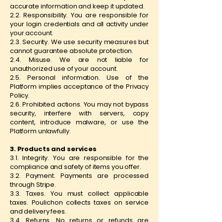
accurate information and keep it updated.
2.2. Responsibility. You are responsible for
your login credentials and all activity under
your account.
2.3. Security. We use security measures but
cannot guarantee absolute protection.
2.4. Misuse. We are not liable for
unauthorized use of your account.
2.5. Personal information. Use of the
Platform implies acceptance of the Privacy
Policy.
2.6. Prohibited actions. You may not bypass
security, interfere with servers, copy
content, introduce malware, or use the
Platform unlawfully.
3. Products and services
3.1. Integrity. You are responsible for the
compliance and safety of items you offer.
3.2. Payment. Payments are processed
through Stripe.
3.3. Taxes. You must collect applicable
taxes. Poulichon collects taxes on service
and delivery fees.
3.4. Returns. No returns or refunds are